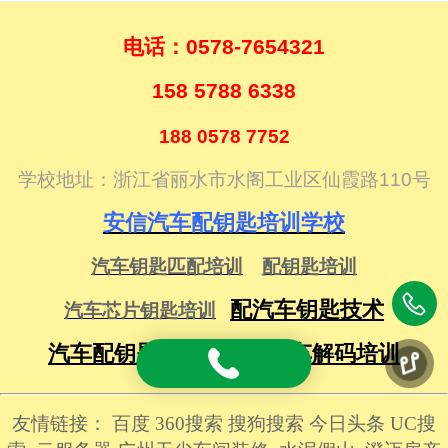
电话：0578-7654321
158 5788 6338
1‍88 0578 7752
学校地址：浙江省丽水市水阁工业区仙霞路110号
安信汽车配钥匙培训学校
汽车钥匙匹配培训
配钥匙培训
配汽车钥匙技术
汽车芯片钥匙培训
‍
汽车配钥匙培训学校
汽车解码培训
友情链接：
百度
‍
360‍‍搜索
‍
搜狗搜索
‍
今日头条
‍
UC搜